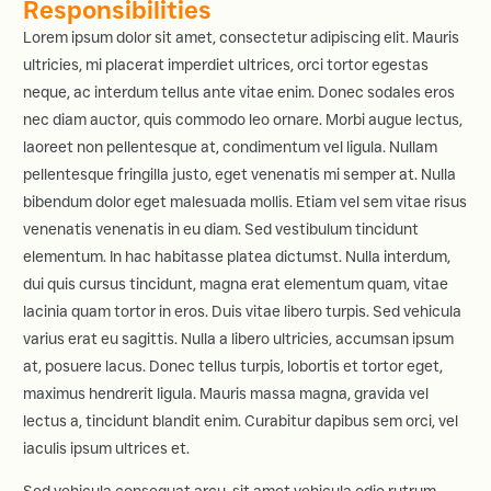
Responsibilities
Lorem ipsum dolor sit amet, consectetur adipiscing elit. Mauris
ultricies, mi placerat imperdiet ultrices, orci tortor egestas
neque, ac interdum tellus ante vitae enim. Donec sodales eros
nec diam auctor, quis commodo leo ornare. Morbi augue lectus,
laoreet non pellentesque at, condimentum vel ligula. Nullam
pellentesque fringilla justo, eget venenatis mi semper at. Nulla
bibendum dolor eget malesuada mollis. Etiam vel sem vitae risus
venenatis venenatis in eu diam. Sed vestibulum tincidunt
elementum. In hac habitasse platea dictumst. Nulla interdum,
dui quis cursus tincidunt, magna erat elementum quam, vitae
lacinia quam tortor in eros. Duis vitae libero turpis. Sed vehicula
varius erat eu sagittis. Nulla a libero ultricies, accumsan ipsum
at, posuere lacus. Donec tellus turpis, lobortis et tortor eget,
maximus hendrerit ligula. Mauris massa magna, gravida vel
lectus a, tincidunt blandit enim. Curabitur dapibus sem orci, vel
iaculis ipsum ultrices et.
Sed vehicula consequat arcu, sit amet vehicula odio rutrum